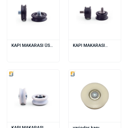
KAPI MAKARASI ÜST
KAPI MAKARASI
FERMATOR 48,5-15
EKSANTRİK MEKİSAN
M12
36,5-17 M8
KAPI MAKARASI
variodor kapı