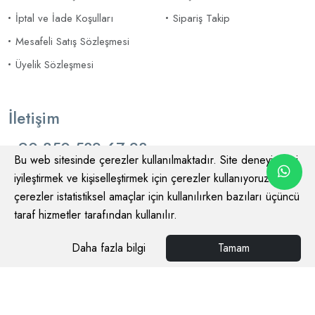
İptal ve İade Koşulları
Sipariş Takip
Mesafeli Satış Sözleşmesi
Üyelik Sözleşmesi
İletişim
+90 850 532 67 23
Bu web sitesinde çerezler kullanılmaktadır. Site deneyiminizi
iyileştirmek ve kişiselleştirmek için çerezler kullanıyoruz. Bazı
çerezler istatistiksel amaçlar için kullanılırken bazıları üçüncü
taraf hizmetler tarafından kullanılır.
© 2026
Bien Lift Market
Tüm Hakları Saklıdır
Daha fazla bilgi
Tamam
Ara
Menü
Favoriler
Giriş Yap