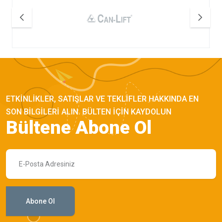
ETKINLIKLER, SATIŞLAR VE TEKLIFLER HAKKINDA EN
SON BILGILERI ALIN. BÜLTEN IÇIN KAYDOLUN
Bültene Abone Ol
Abone Ol